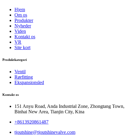
Hjem
Om os
Produkter
Nyheder
Viden
Kontakt os
VR
Site kort
Produktkategori
Ventil
Rørfitting
Ekspansionsled
Kontakt os
151 Anyu Road, Anda Industrial Zone, Zhongtang Town,
Binhai New Area, Tianjin City, Kina
+8613920861487
tjoutshine@tjoutshinevalve.com