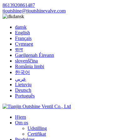
8613920861487
tjoutshine@tjoutshinevalve.com
dansk
dansk
English
Français
Cymraeg
বাংলা
Gaeilgenah Éireann
slovenščina
România limbi
한국어
عربي
Lietuvių
Deutsch
Português
Hjem
Om os
Udstilling
Certifikat
Produkter