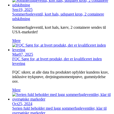
Sep
19,
2025
Sommerfugleventil, kort hals, udsparet krop, 2 containere
udskibning
Sommerfugleventil, kort hals, kærv, 2 containere sendes til
USA-markedet!
Mere
Mar
07,
2025
FQC Sørg for, at hvert produkt, der er kvalificeret inden
levering
FQC sikrer, at alle data fra produktet opfylder kundens krav,
inklusive trykprøve, drejningsmomentprøve, gummiydelse
osv.
Mere
Oct
25,
2024
Serien fuld beholder med lugg sommerfugleventiler, klar til
oversøiske markeder